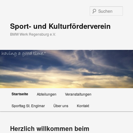
Zum
primären
Such
Inhalt
springen
Sport- und Kulturförderverein
BMW Werk Regensburg e.V.
Hauptmenü
Startseite
Abteilungen
Veranstaltungen
Sporttag St. Englmar
Über uns
Kontakt
Herzlich willkommen beim