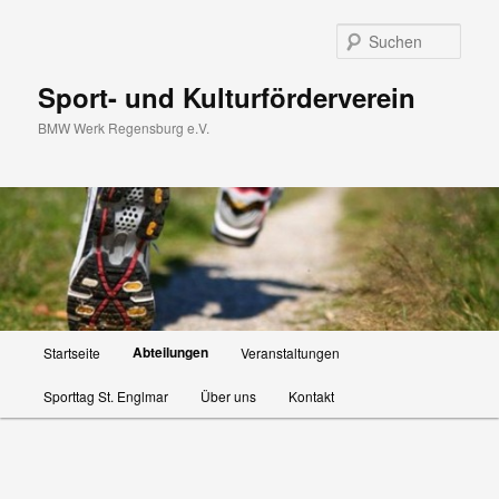
Zum
primären
Such
Inhalt
springen
Sport- und Kulturförderverein
BMW Werk Regensburg e.V.
Hauptmenü
Abteilungen
Startseite
Veranstaltungen
Sporttag St. Englmar
Über uns
Kontakt