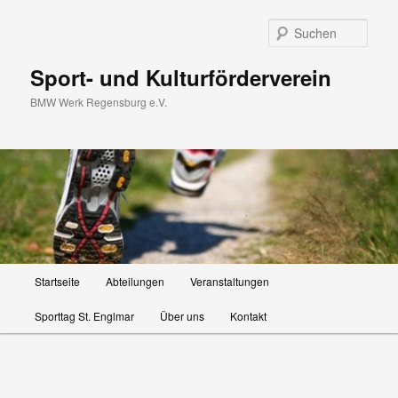
Zum
primären
Such
Inhalt
springen
Sport- und Kulturförderverein
BMW Werk Regensburg e.V.
Hauptmenü
Startseite
Abteilungen
Veranstaltungen
Sporttag St. Englmar
Über uns
Kontakt