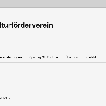
lturförderverein
eranstaltungen
Sporttag St. Englmar
Über uns
Kontakt
funden.