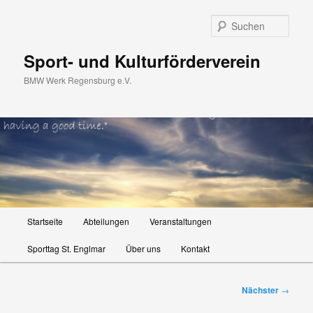
Zum
primären
Such
Inhalt
springen
Sport- und Kulturförderverein
BMW Werk Regensburg e.V.
Hauptmenü
Startseite
Abteilungen
Veranstaltungen
Sporttag St. Englmar
Über uns
Kontakt
Beitragsnavigation
Nächster
→