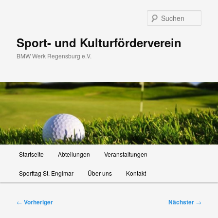
Zum
primären
Such
Inhalt
springen
Sport- und Kulturförderverein
BMW Werk Regensburg e.V.
Hauptmenü
Startseite
Abteilungen
Veranstaltungen
Sporttag St. Englmar
Über uns
Kontakt
Beitragsnavigation
←
Vorheriger
Nächster
→